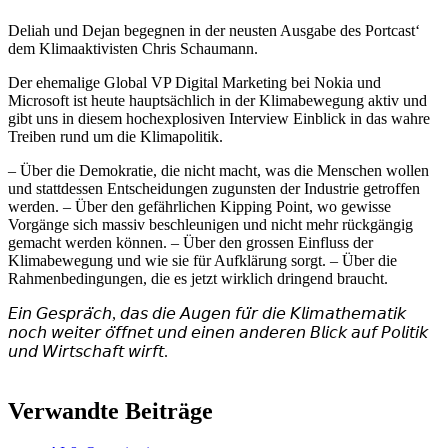
Deliah und Dejan begegnen in der neusten Ausgabe des Portcast‘
dem Klimaaktivisten Chris Schaumann.
Der ehemalige Global VP Digital Marketing bei Nokia und
Microsoft ist heute hauptsächlich in der Klimabewegung aktiv und
gibt uns in diesem hochexplosiven Interview Einblick in das wahre
Treiben rund um die Klimapolitik.
– Über die Demokratie, die nicht macht, was die Menschen wollen
und stattdessen Entscheidungen zugunsten der Industrie getroffen
werden. – Über den gefährlichen Kipping Point, wo gewisse
Vorgänge sich massiv beschleunigen und nicht mehr rückgängig
gemacht werden können. – Über den grossen Einfluss der
Klimabewegung und wie sie für Aufklärung sorgt. – Über die
Rahmenbedingungen, die es jetzt wirklich dringend braucht.
𝘌𝘪𝘯 𝘎𝘦𝘴𝘱𝘳𝘢̈𝘤𝘩, 𝘥𝘢𝘴 𝘥𝘪𝘦 𝘈𝘶𝘨𝘦𝘯 𝘧𝘶̈𝘳 𝘥𝘪𝘦 𝘒𝘭𝘪𝘮𝘢𝘵𝘩𝘦𝘮𝘢𝘵𝘪𝘬
𝘯𝘰𝘤𝘩 𝘸𝘦𝘪𝘵𝘦𝘳 𝘰̈𝘧𝘧𝘯𝘦𝘵 𝘶𝘯𝘥 𝘦𝘪𝘯𝘦𝘯 𝘢𝘯𝘥𝘦𝘳𝘦𝘯 𝘉𝘭𝘪𝘤𝘬 𝘢𝘶𝘧 𝘗𝘰𝘭𝘪𝘵𝘪𝘬
𝘶𝘯𝘥 𝘞𝘪𝘳𝘵𝘴𝘤𝘩𝘢𝘧𝘵 𝘸𝘪𝘳𝘧𝘵.
Verwandte Beiträge