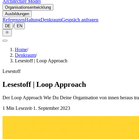
Architecture Model
Organisationsentwicklung
Ausbildungen
Referenzen
Haltung
Denkraum
Gespräch anfragen
/
DE
EN
Home
/
Denkraum
/
Lesestoff | Loop Approach
Lesestoff
Lesestoff | Loop Approach
Der Loop Approach Wie Du Deine Organisation von innen heraus tra
1
Min Lesezeit
·
1. September 2023