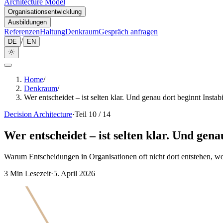
Architecture Model
Organisationsentwicklung
Ausbildungen
Referenzen
Haltung
Denkraum
Gespräch anfragen
/
DE
EN
Home
/
Denkraum
/
Wer entscheidet – ist selten klar. Und genau dort beginnt Instabil
Decision Architecture
·
Teil 10 / 14
Wer entscheidet – ist selten klar. Und genau
Warum Entscheidungen in Organisationen oft nicht dort entstehen, wo
3
Min Lesezeit
·
5. April 2026