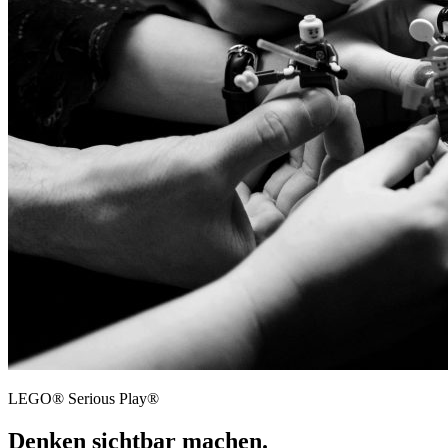
LEGO® Serious Play®
Denken sichtbar machen.