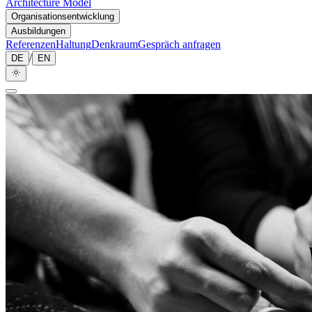
Architecture Model
Organisationsentwicklung
Ausbildungen
Referenzen
Haltung
Denkraum
Gespräch anfragen
/
DE
EN