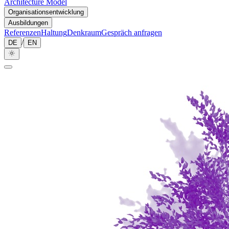
Architecture Model
Organisationsentwicklung
Ausbildungen
Referenzen
Haltung
Denkraum
Gespräch anfragen
/
DE
EN