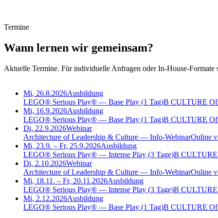
Termine
Wann
lernen
wir gemeinsam?
Aktuelle Termine. Für individuelle Anfragen oder In-House-Formate s
Mi, 26.8.2026
Ausbildung
LEGO® Serious Play® — Base Play (1 Tag)
B CULTURE Offi
Mi, 16.9.2026
Ausbildung
LEGO® Serious Play® — Base Play (1 Tag)
B CULTURE Offi
Di, 22.9.2026
Webinar
Architecture of Leadership & Culture — Info-Webinar
Online 
Mi, 23.9. – Fr, 25.9.2026
Ausbildung
LEGO® Serious Play® — Intense Play (3 Tage)
B CULTURE O
Di, 2.10.2026
Webinar
Architecture of Leadership & Culture — Info-Webinar
Online 
Mi, 18.11. – Fr, 20.11.2026
Ausbildung
LEGO® Serious Play® — Intense Play (3 Tage)
B CULTURE O
Mi, 2.12.2026
Ausbildung
LEGO® Serious Play® — Base Play (1 Tag)
B CULTURE Offi