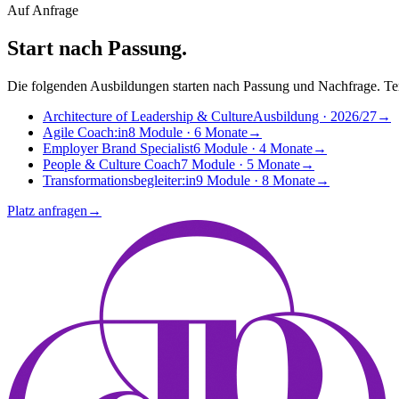
Auf Anfrage
Start nach
Passung
.
Die folgenden Ausbildungen starten nach Passung und Nachfrage. Te
Architecture of Leadership & Culture
Ausbildung · 2026/27
→
Agile Coach:in
8 Module · 6 Monate
→
Employer Brand Specialist
6 Module · 4 Monate
→
People & Culture Coach
7 Module · 5 Monate
→
Transformationsbegleiter:in
9 Module · 8 Monate
→
Platz anfragen
→