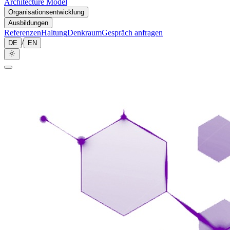
Architecture Model
Organisationsentwicklung
Ausbildungen
Referenzen
Haltung
Denkraum
Gespräch anfragen
/
DE
EN